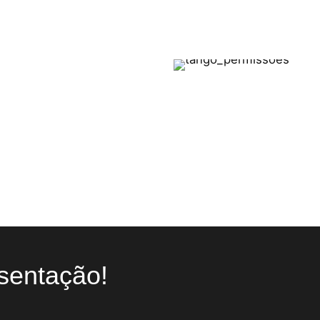
s!
os os portes.
 para cada grupo
a, sempre a um
istemas como
sentação!