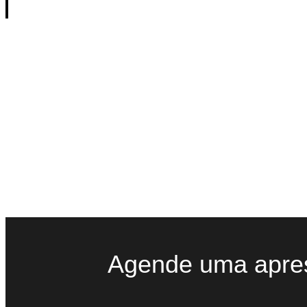
E muito mai
Multi-usuário, preparado para galerias de tod
Controle de permissões de acesso exclusivo
de usuários.
Mac, Windows, iPad e iPhone. O seu sistem
clique de distância.
Diversas integrações disponíveis a outros s
PipeDrive, ArtBinder, PowerBI e mais
Agende uma apre