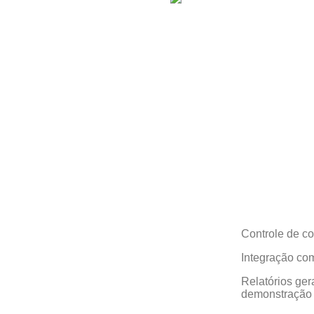
 saídas de obras
zados de conversão
s de vendedores,
e de consignação.
s etc.
os, como invoice,
a, entre outros
Controle de co
Integração co
Relatórios ger
demonstração d