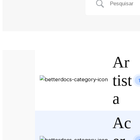
Ar
tist
a
Ac